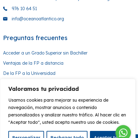
976 10 64 51
info@oceanoatlantico.org
Preguntas frecuentes
Acceder a un Grado Superior sin Bachiller
Ventajas de la FP a distancia
De la FP a la Universidad
¿Cómo hacer un Grado Medio sin la ESO?
Valoramos tu privacidad
Usamos cookies para mejorar su experiencia de
Síguenos en redes
navegación, mostrar anuncios o contenido
personalizados y analizar nuestro tráfico. Al hacer clic en
Facebook
Instagram
LinkedIn
Twitter
YouTube
TikTok
"Aceptar todo", usted acepta nuestro uso de cookies.
Personalizar
Rechazar todo
Aceptar todo