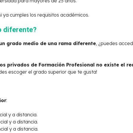
versidad para mayores de 25 años.
 ya cumples los requisitos académicos.
 diferente?
un grado medio de una rama diferente
, ¿puedes acced
os privados de Formación Profesional no existe el re
edes escoger el grado superior que te gusta!
ior
:
al y a distancia.
al y a distancia.
al y a distancia.