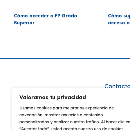
Cómo acceder a FP Grado
Cómo sup
Superior
acceso a
Contact
Valoramos tu privacidad
Av ranill
50018 Z
Usamos cookies para mejorar su experiencia de
navegación, mostrar anuncios o contenido
976 10 6
Centro oficial
personalizados y analizar nuestro tráfico. Al hacer clic e
info@oce
"Aceptar todo", usted acepta nuestro uso de cookies.