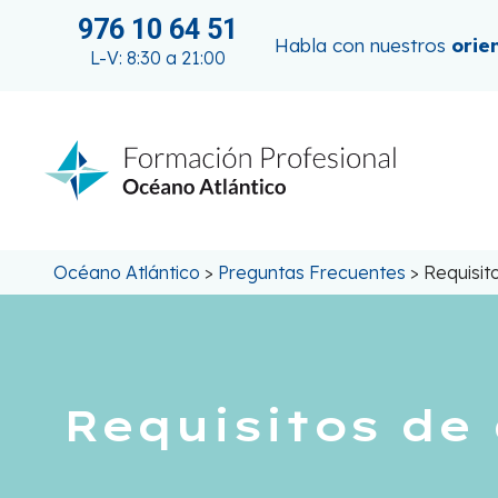
Saltar
976 10 64 51
al
Habla con nuestros
orie
L-V: 8:30 a 21:00
contenido
Océano Atlántico
>
Preguntas Frecuentes
>
Requisit
Requisitos de