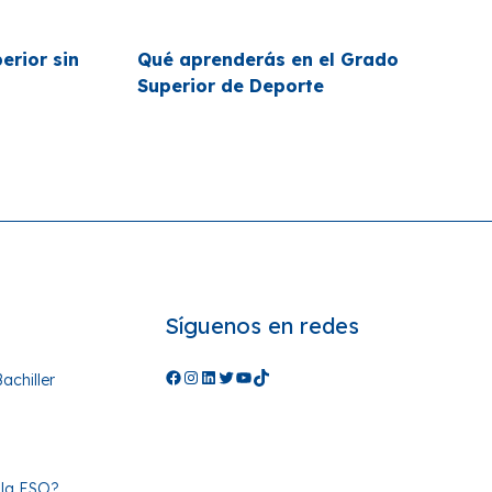
erior sin
Qué aprenderás en el Grado
Superior de Deporte
Síguenos en redes
Facebook
Instagram
LinkedIn
Twitter
YouTube
TikTok
achiller
 la ESO?