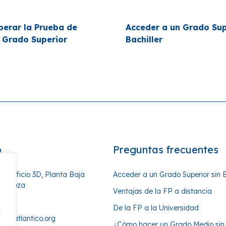
erar la Prueba de
Acceder a un Grado Sup
 Grado Superior
Bachiller
o
Preguntas frecuentes
as Edificio 3D, Planta Baja
Acceder a un Grado Superior sin B
aragoza
Ventajas de la FP a distancia
4 51
De la FP a la Universidad
n
anoatlantico.org
¿Cómo hacer un Grado Medio sin